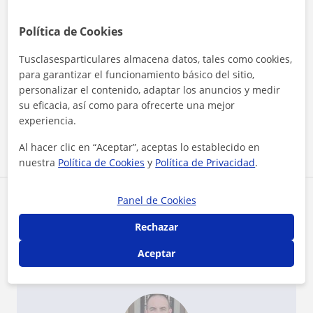
con todos sus alumnos. Digno de haberse sacado
su titulo y desde luego ha nacido para ser
Política de Cookies
maestro. No puedo estar más agradecido con el
porque para mí fue un ejemplo de superación y
★
★
★
★
★
Aimara Upton
A
de ver cómo se puede poner en práctica una
Tusclasesparticulares almacena datos, tales como cookies,
Jose es un profesor maravilloso! Muy educado,
carrera universitaria. Espero que le vaya genial
para garantizar el funcionamiento básico del sitio,
amable y divertido. Hace de las clases toda una
en la vida ya que será un gran maestro y no dudo
personalizar el contenido, adaptar los anuncios y medir
aventura didáctica y amena. Me ha encantado
de sus cualidades, allá donde vaya inculcará su
su eficacia, así como para ofrecerte una mejor
haber sido alumna de un profesor como él!!
sabiduría a mucha gente. Gran profesor mejor
persona.
experiencia.
Al hacer clic en “Aceptar”, aceptas lo establecido en
Ver todas las valoraciones
nuestra
Política de Cookies
y
Política de Privacidad
.
Reconocimientos
Panel de Cookies
Rechazar
Profesor verificado
Jose tiene el Perfil Verificado
Aceptar