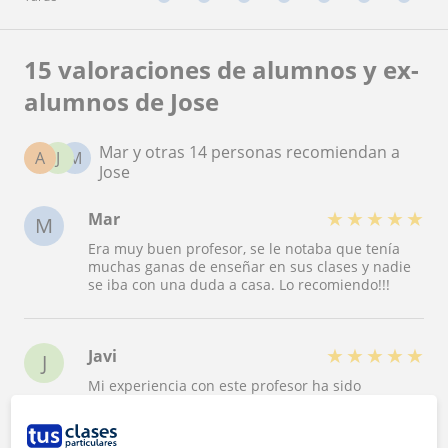
15 valoraciones de alumnos y ex-
alumnos de Jose
Mar y otras 14 personas recomiendan a
A
J
M
Jose
★
★
★
★
★
Mar
M
Era muy buen profesor, se le notaba que tenía
muchas ganas de enseñar en sus clases y nadie
se iba con una duda a casa. Lo recomiendo!!!
★
★
★
★
★
Javi
J
Mi experiencia con este profesor ha sido
maravillosa, no puedo ponerle pega alguna
realmente. Desde el principio fue muy amable
con absolutamente todo el mundo y fue paciente
Ver más