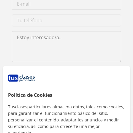
Al hacer clic, aceptas nuestro
aviso legal
y de
privacidad
Contactar ahora
Política de Cookies
Tusclasesparticulares almacena datos, tales como cookies,
para garantizar el funcionamiento básico del sitio,
Comparte a este profesor
personalizar el contenido, adaptar los anuncios y medir
su eficacia, así como para ofrecerte una mejor
experiencia.