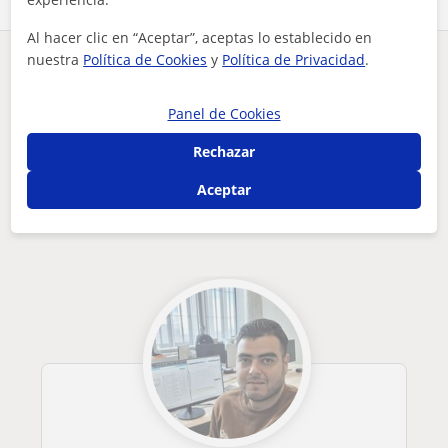
Al hacer clic en “Aceptar”, aceptas lo establecido en
nuestra
Política de Cookies
y
Política de Privacidad
.
¿Hay algún error en este perfil?
Cuéntanos
Panel de Cookies
Tus clases particulares
Física
Cádiz
Algeciras
doctorada en ingeniería, imparto clases de apoyo en cualquie...
Rechazar
Otros profesores de Física en Algeciras
Aceptar
que pueden interesarte