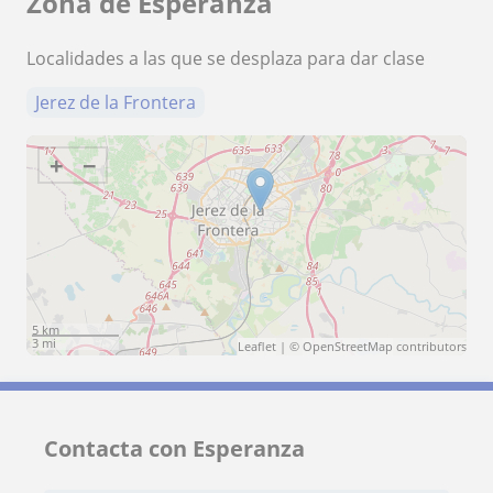
Zona de Esperanza
Localidades a las que se desplaza para dar clase
Jerez de la Frontera
+
−
5 km
3 mi
Leaflet
| ©
OpenStreetMap
contributors
Contacta con Esperanza