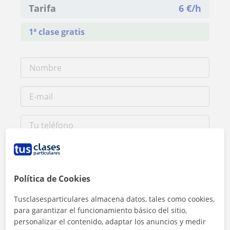
Tarifa
6
€/h
1ª clase gratis
Política de Cookies
Tusclasesparticulares almacena datos, tales como cookies,
Al hacer clic, aceptas nuestro
aviso legal
y de
privacidad
para garantizar el funcionamiento básico del sitio,
personalizar el contenido, adaptar los anuncios y medir