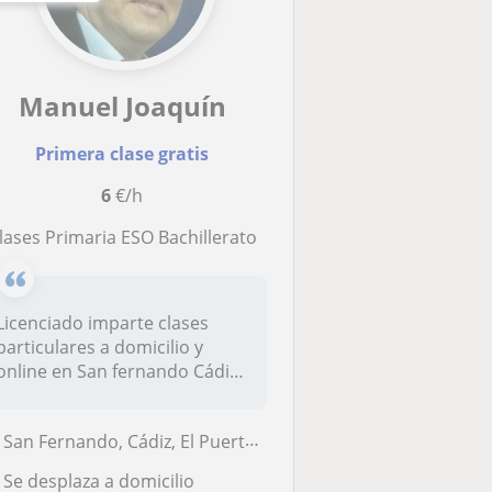
Manuel Joaquín
Primera clase gratis
6
€/h
Clases Primaria ESO Bachillerato
Licenciado imparte clases
particulares a domicilio y
online en San fernando Cádiz
y...
San Fernando, Cádiz, El Puerto de Santa María, Chiclana de la Frontera...
Se desplaza a domicilio