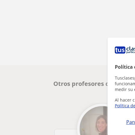
Política
Tusclases
Otros profesores de Lengua
funcionami
medir su 
Al hacer c
Política d
Pan