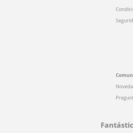
Condic
Seguri
Comun
Noveda
Pregunt
Fantásti