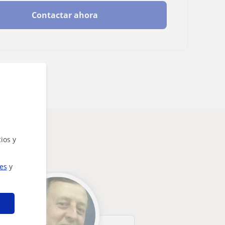
Contactar ahora
eresarte
ios y
ies
y