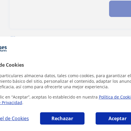
¿Hay algún error en este perfil?
Cuéntanos
 de Cookies
particulares almacena datos, tales como cookies, para garantizar el
 en El Puerto de Santa María que pueden int
ento básico del sitio, personalizar el contenido, adaptar los anunc
eficacia, así como para ofrecerte una mejor experiencia.
lic en “Aceptar”, aceptas lo establecido en nuestra
Política de Cook
e Privacidad
.
el de Cookies
Rechazar
Aceptar