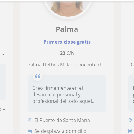
Palma
Primera clase gratis
a
20
€/h
Palma Flethes Millán - Docente de inglés
Creo firmemente en el
desarrollo personal y
profesional del todo aquel
que aprende u...
..
El Puerto de Santa María
Se desplaza a domicilio