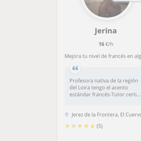
Jerina
16
€/h
Mejora tu nivel de francés en algunas semanas con una profesora nativ
Profesora nativa de la región
del Loira tengo el acento
estándar francés-Tutor certi...
Jerez de la Frontera, El Cuervo de Sevilla, El Puerto de Santa María, .
★
★
★
★
★
(5)