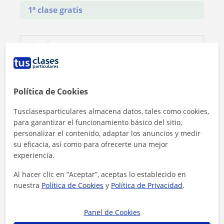
1ª clase gratis
Política de Cookies
Tusclasesparticulares almacena datos, tales como cookies,
para garantizar el funcionamiento básico del sitio,
personalizar el contenido, adaptar los anuncios y medir
su eficacia, así como para ofrecerte una mejor
experiencia.
Al hacer clic en “Aceptar”, aceptas lo establecido en
Al hacer clic, aceptas nuestro
aviso legal
y de
privacidad
nuestra
Política de Cookies
y
Política de Privacidad
.
Contactar ahora
Panel de Cookies