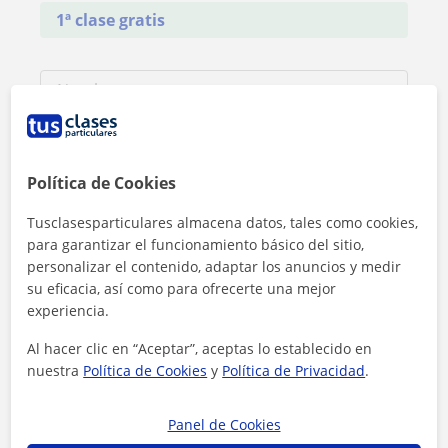
1ª clase gratis
Política de Cookies
Tusclasesparticulares almacena datos, tales como cookies,
para garantizar el funcionamiento básico del sitio,
personalizar el contenido, adaptar los anuncios y medir
su eficacia, así como para ofrecerte una mejor
experiencia.
Al hacer clic en “Aceptar”, aceptas lo establecido en
Al hacer clic, aceptas nuestro
aviso legal
y de
privacidad
nuestra
Política de Cookies
y
Política de Privacidad
.
Contactar ahora
Panel de Cookies