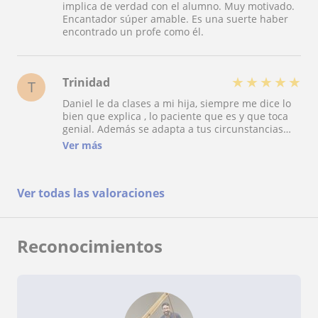
implica de verdad con el alumno. Muy motivado.
Encantador súper amable. Es una suerte haber
encontrado un profe como él.
★
★
★
★
★
Trinidad
T
Daniel le da clases a mi hija, siempre me dice lo
bien que explica , lo paciente que es y que toca
genial. Además se adapta a tus circunstancias
personales para acordar horarios y es muy
Ver más
amable.
Ver todas las valoraciones
Reconocimientos