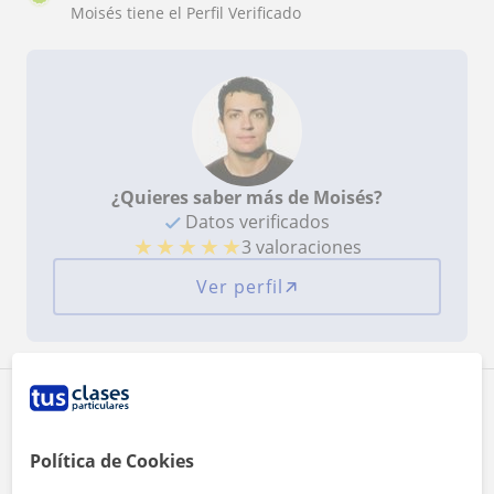
Moisés tiene el Perfil Verificado
¿Quieres saber más de Moisés?
Datos verificados
★
★
★
★
★
3 valoraciones
Ver perfil
Zona de Moisés
Política de Cookies
Localidades a las que se desplaza para dar clase