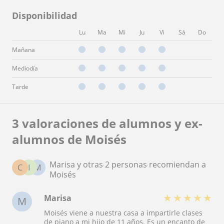
Disponibilidad
Lu
Ma
Mi
Ju
Vi
Sá
Do
Mañana
Mediodía
Tarde
3 valoraciones de alumnos y ex-
alumnos de Moisés
Marisa y otras 2 personas recomiendan a
C
I
M
Moisés
★
★
★
★
★
Marisa
M
Moisés viene a nuestra casa a impartirle clases
de piano a mi hijo de 11 años. Es un encanto de