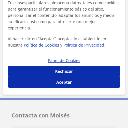
Tusclasesparticulares almacena datos, tales como cookies,
Cádiz (Ciudad)
Chiclana de la Frontera
para garantizar el funcionamiento básico del sitio,
Jerez de la Frontera
El Puerto de Santa María
personalizar el contenido, adaptar los anuncios y medir
su eficacia, así como para ofrecerte una mejor
Puerto Real
San Fernando
experiencia.
Al hacer clic en “Aceptar”, aceptas lo establecido en
+
−
nuestra
Política de Cookies
y
Política de Privacidad
.
Panel de Cookies
Rechazar
Aceptar
5 km
3 mi
Leaflet
| ©
OpenStreetMap
contributors
Contacta con Moisés