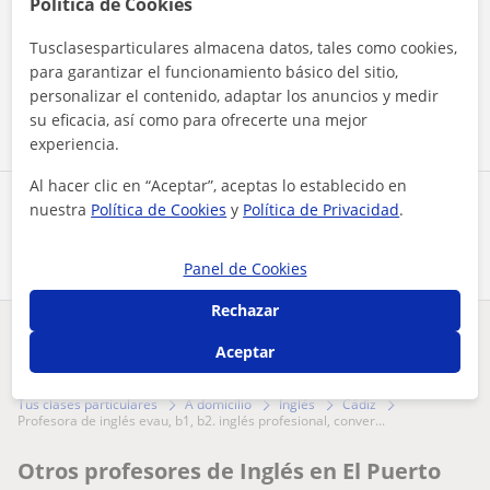
Política de Cookies
Al hacer clic, aceptas nuestro
aviso legal
y de
privacidad
Tusclasesparticulares almacena datos, tales como cookies,
para garantizar el funcionamiento básico del sitio,
Contactar ahora
personalizar el contenido, adaptar los anuncios y medir
su eficacia, así como para ofrecerte una mejor
experiencia.
Al hacer clic en “Aceptar”, aceptas lo establecido en
Comparte a este profesor
nuestra
Política de Cookies
y
Política de Privacidad
.
Panel de Cookies
Rechazar
¿Hay algún error en este perfil?
Cuéntanos
Aceptar
Tus clases particulares
A domicilio
Inglés
Cádiz
profesora de inglés evau, b1, b2. inglés profesional, conver...
Otros profesores de Inglés en El Puerto