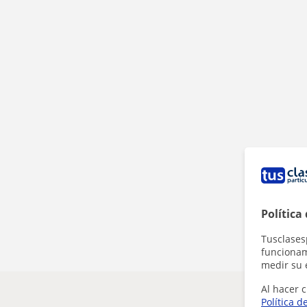
Política
Tusclases
funcionami
medir su 
Al hacer c
Política d