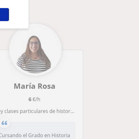
arte
María Rosa
6
€/h
 clases particulares de historia contemporánea, de España y del Arte, de Lengua y Literatura y de Filosofía
Cursando el Grado en Historia