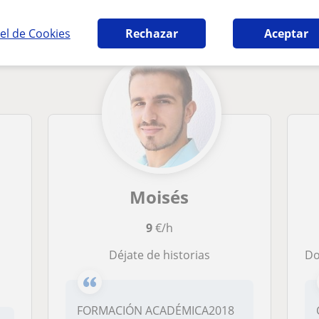
ia en Jerez de la Frontera que pueden interes
el de Cookies
Rechazar
Aceptar
Moisés
9
€/h
Déjate de historias
Doy
FORMACIÓN ACADÉMICA2018