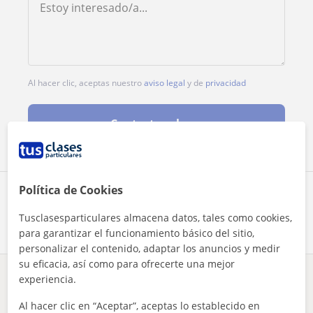
Al hacer clic, aceptas nuestro
aviso legal
y de
privacidad
Contactar ahora
Política de Cookies
Comparte a este profesor
Tusclasesparticulares almacena datos, tales como cookies,
para garantizar el funcionamiento básico del sitio,
personalizar el contenido, adaptar los anuncios y medir
su eficacia, así como para ofrecerte una mejor
experiencia.
¿Hay algún error en este perfil?
Cuéntanos
Al hacer clic en “Aceptar”, aceptas lo establecido en