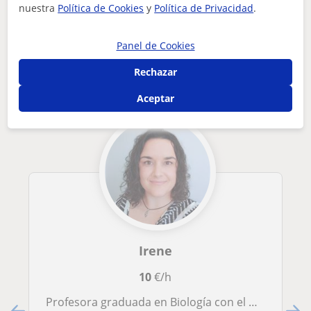
nuestra
Política de Cookies
y
Política de Privacidad
.
Tus clases particulares
profesora titulada con amplia experiencia. matemáticas, físi...
Panel de Cookies
Otros profesores de Ciencias General en
Algeciras que pueden interesarte
Rechazar
Aceptar
Irene
10
€/h
Profesora graduada en Biología con el máster del profesorado, he dado clases particulares en el pasado. C1 de inglés.