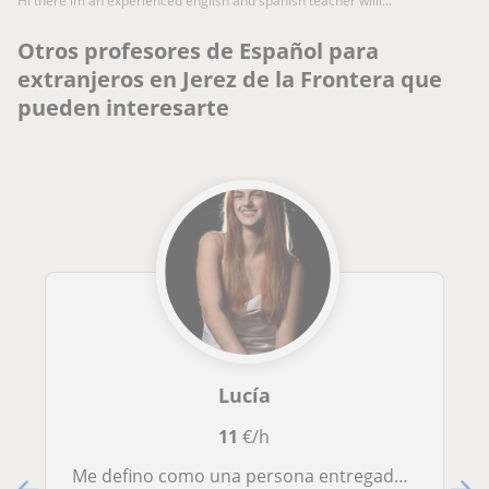
hi there im an experienced english and spanish teacher willi...
Otros profesores de Español para
extranjeros en Jerez de la Frontera que
pueden interesarte
Lucía
11
€/h
Me defino como una persona entregada en lo que hace, formal y cercana. Espero el mismo entusiasmo por aprender!