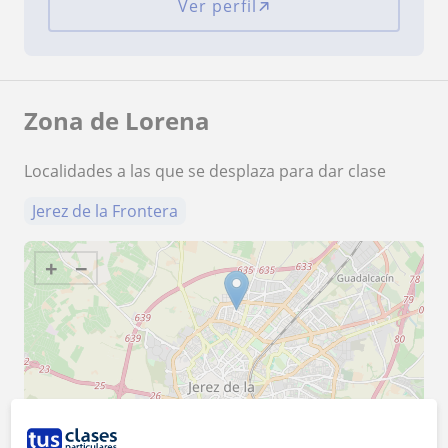
Ver perfil
Zona de Lorena
Localidades a las que se desplaza para dar clase
Jerez de la Frontera
+
−
3 km
1 mi
Leaflet
| ©
OpenStreetMap
contributors