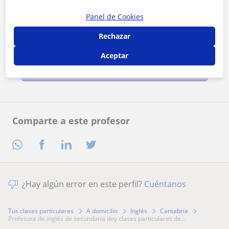
Panel de Cookies
Rechazar
Al hacer clic, aceptas nuestro
aviso legal
y de
privacidad
Aceptar
Contactar ahora
Comparte a este profesor
¿Hay algún error en este perfil?
Cuéntanos
Tus clases particulares
A domicilio
Inglés
Cantabria
profesora de inglés de secundaria doy clases particulares de...