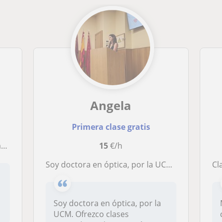
Angela
Primera clase gratis
r
15
€/h
Soy doctora en óptica, por la UCM. Puedo impartir clases de matemáticas, física y química. Nivel bachillerato y ESO
Cl
Soy doctora en óptica, por la
.
UCM. Ofrezco clases