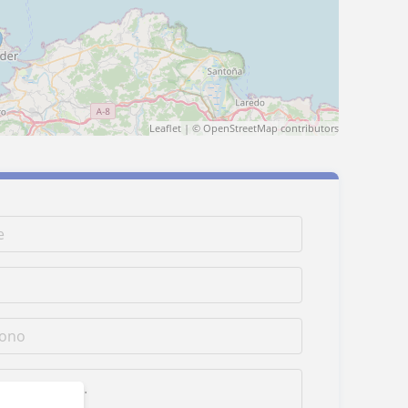
Leaflet
| ©
OpenStreetMap
contributors