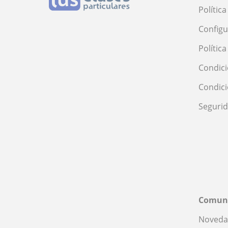
Polític
Configu
Polític
Condici
Condic
Seguri
Comun
Noveda