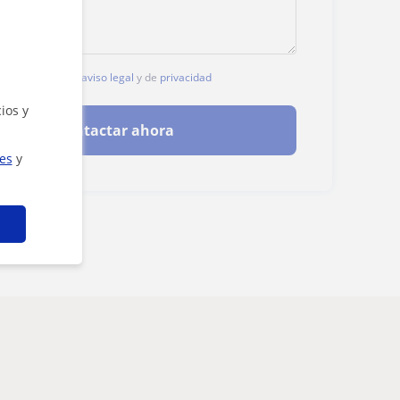
, aceptas nuestro
aviso legal
y de
privacidad
ios y
Contactar ahora
ies
y