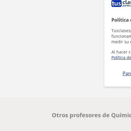
Política
Tusclases
funcionami
medir su 
Al hacer c
Política d
Pan
Otros profesores de Quími