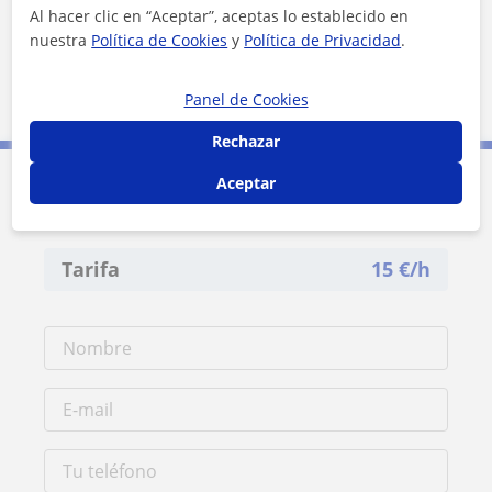
Al hacer clic en “Aceptar”, aceptas lo establecido en
nuestra
Política de Cookies
y
Política de Privacidad
.
100 m
Panel de Cookies
500 ft
Leaflet
| ©
OpenStreetMap
contributors
Rechazar
Aceptar
Contacta con Sergio
Tarifa
15
€/h