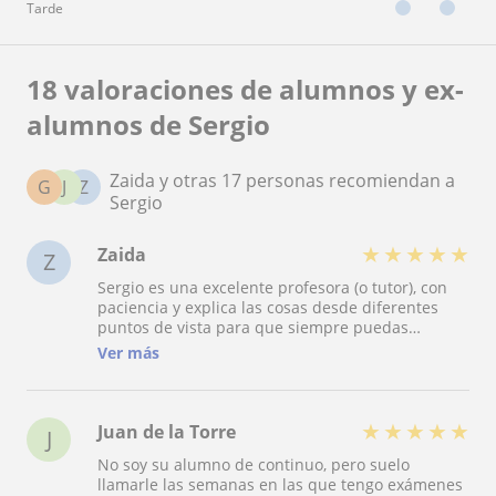
Tarde
18 valoraciones de alumnos y ex-
alumnos de Sergio
Zaida y otras 17 personas recomiendan a
G
J
Z
Sergio
★
★
★
★
★
Zaida
Z
Sergio es una excelente profesora (o tutor), con
paciencia y explica las cosas desde diferentes
puntos de vista para que siempre puedas
entenderlas No sólo te ayudará con tus
Ver más
examenes, sino con todo aquello que necesitas.
★
★
★
★
★
Juan de la Torre
J
No soy su alumno de continuo, pero suelo
llamarle las semanas en las que tengo exámenes