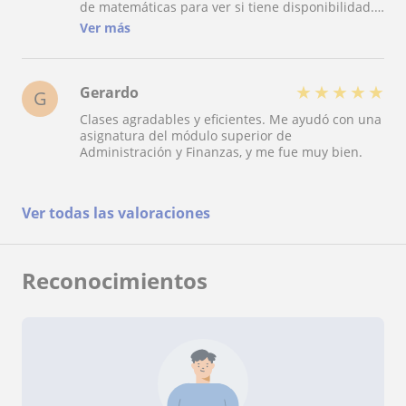
de matemáticas para ver si tiene disponibilidad.
Y en las pocas horas que damos clases resuelve
Ver más
todas mis dudas.
★
★
★
★
★
Gerardo
G
Clases agradables y eficientes. Me ayudó con una
asignatura del módulo superior de
Administración y Finanzas, y me fue muy bien.
Ver todas las valoraciones
Reconocimientos