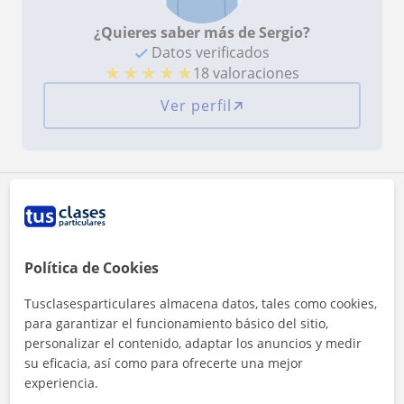
¿Quieres saber más de Sergio?
Datos verificados
★
★
★
★
★
18 valoraciones
Ver perfil
Zona de Sergio
Localidades a las que se desplaza para dar clase
Política de Cookies
Santander
Tusclasesparticulares almacena datos, tales como cookies,
para garantizar el funcionamiento básico del sitio,
+
−
personalizar el contenido, adaptar los anuncios y medir
su eficacia, así como para ofrecerte una mejor
experiencia.