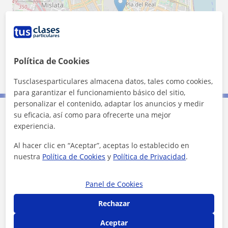
Política de Cookies
2 km
1 mi
Leaflet
| ©
OpenStreetMap
contributors
Tusclasesparticulares almacena datos, tales como cookies,
para garantizar el funcionamiento básico del sitio,
personalizar el contenido, adaptar los anuncios y medir
su eficacia, así como para ofrecerte una mejor
Contacta con Elodie
experiencia.
Al hacer clic en “Aceptar”, aceptas lo establecido en
Tarifa
20
€/h
nuestra
Política de Cookies
y
Política de Privacidad
.
1ª clase gratis
Panel de Cookies
Rechazar
Aceptar