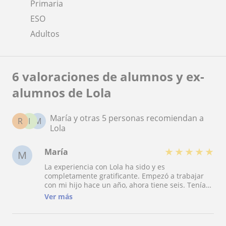
Primaria
ESO
Adultos
6 valoraciones de alumnos y ex-
alumnos de Lola
María y otras 5 personas recomiendan a
R
I
M
Lola
★
★
★
★
★
María
M
La experiencia con Lola ha sido y es
completamente gratificante. Empezó a trabajar
con mi hijo hace un año, ahora tiene seis. Tenía
problemas para iniciarse en el proceso de
Ver más
lectoescritura, le costaba mucho concentrarse y
mantener la atención, afectándole todo ello a su
propia autoestima. Lola ha trabajado