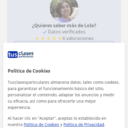
¿Quieres saber más de Lola?
Datos verificados
★
★
★
★
★
6 valoraciones
Ver perfil
Política de Cookies
Zona de Lola
Tusclasesparticulares almacena datos, tales como cookies,
para garantizar el funcionamiento básico del sitio,
personalizar el contenido, adaptar los anuncios y medir
Localidades a las que se desplaza para dar clase
su eficacia, así como para ofrecerte una mejor
La Lastrilla
Espirdo
Bernuy de Porreros
experiencia.
Al hacer clic en “Aceptar”, aceptas lo establecido en
+
−
nuestra
Política de Cookies
y
Política de Privacidad
.