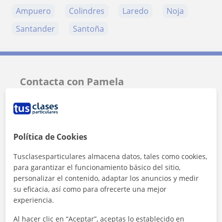
Ampuero
Colindres
Laredo
Noja
Santander
Santoña
Contacta con Pamela
Tarifa
15
€/h
1ª clase gratis
Política de Cookies
Tusclasesparticulares almacena datos, tales como cookies,
para garantizar el funcionamiento básico del sitio,
personalizar el contenido, adaptar los anuncios y medir
su eficacia, así como para ofrecerte una mejor
experiencia.
Al hacer clic en “Aceptar”, aceptas lo establecido en