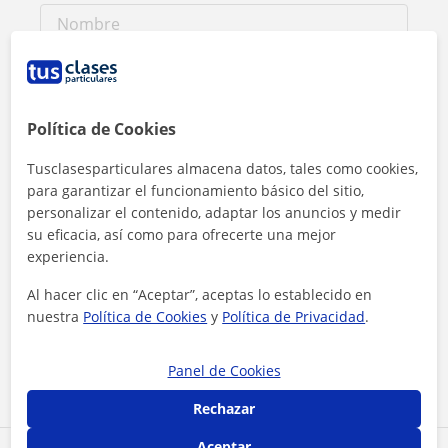
Política de Cookies
Tusclasesparticulares almacena datos, tales como cookies,
para garantizar el funcionamiento básico del sitio,
personalizar el contenido, adaptar los anuncios y medir
su eficacia, así como para ofrecerte una mejor
experiencia.
Al hacer clic en “Aceptar”, aceptas lo establecido en
Al hacer clic, aceptas nuestro
aviso legal
y de
privacidad
nuestra
Política de Cookies
y
Política de Privacidad
.
Contactar ahora
Panel de Cookies
Rechazar
Aceptar