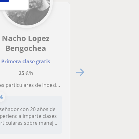
Nacho Lopez
Ana
Bengochea
Primera clase gra
Primera clase gratis
15
€/h
25
€/h
Aprende diseño gráfico, aprende una
 particulares de Indesign, Illustrator y Photoshop
Conocerás los
fundamentos del dis
señador con 20 años de
gráfico, aprenderás 
periencia imparte clases
utilizar las herramien
rticulares sobre manejo
 los...
Santander