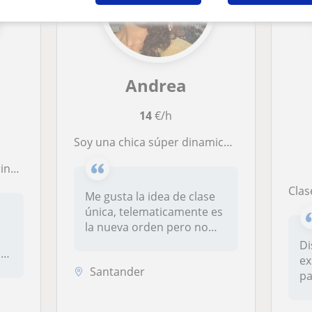
Andrea
14
€/h
Soy una chica súper dinamica que se adapta a cualquier tipo de necesidad, ritmo o nivel. Sobre todo enfocado al ensamblado, a la maquetación y al entendimiento del proceso
erto
Clases
Me gusta la idea de clase
única, telematicamente es
la nueva orden pero no
tengo nin...
Di
s
ex
Santander
pa
de