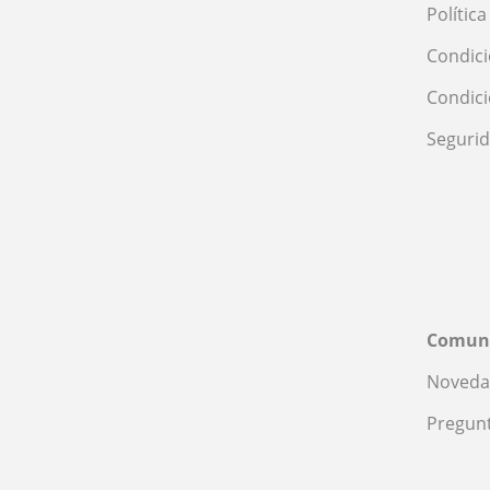
Polític
Condici
Condic
Seguri
Comun
Noveda
Pregunt