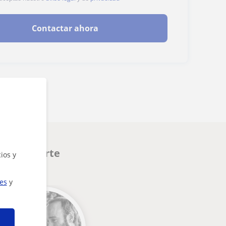
Contactar ahora
 interesarte
ios y
ies
y