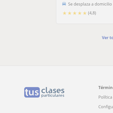
Se desplaza a domicilio
★
★
★
★
★
(4,8)
Ver t
Términ
Polític
Configu