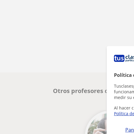
Política
Tusclases
Otros profesores de Diseño
funcionami
medir su 
Al hacer c
Política d
Pan