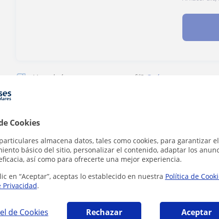
¿Hay algún error en este perfil?
Cuéntanos
 de Cookies
particulares almacena datos, tales como cookies, para garantizar el
 Gráfico en Santa Cruz de Bezana que pueden
ento básico del sitio, personalizar el contenido, adaptar los anunc
eficacia, así como para ofrecerte una mejor experiencia.
lic en “Aceptar”, aceptas lo establecido en nuestra
Política de Cook
e Privacidad
.
el de Cookies
Rechazar
Aceptar