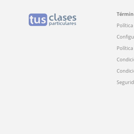
Términ
Polític
Configu
Polític
Condici
Condic
Seguri