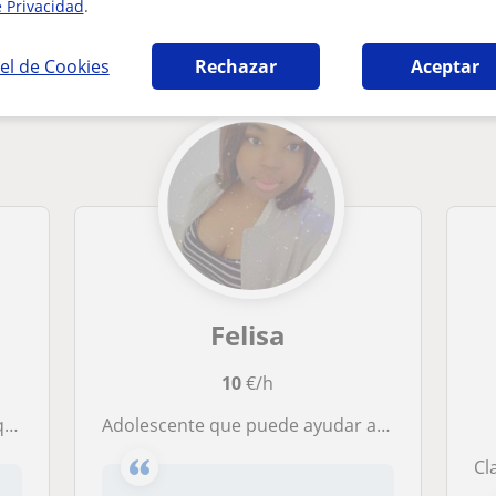
e Privacidad
.
 Castellana y Literatura en Santander que p
el de Cookies
Rechazar
Aceptar
Felisa
10
€/h
aster
Adolescente que puede ayudar a los niños menor de 13 años
Clas