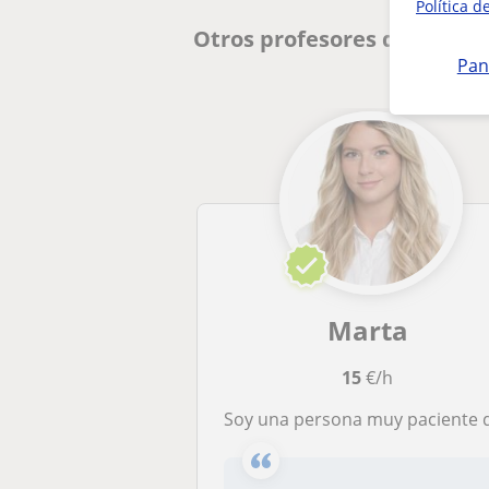
Política d
Otros profesores de Lengua
Pan
Marta
15
€/h
Soy una persona muy paciente que ha estudiado Educación Primaría Bilingüe y Educación Infantil, por lo que estoy capacitada para dar clases de cualquier materia a niños de primaria e incluso de los primeros años de ESO. También estoy estudiando un M