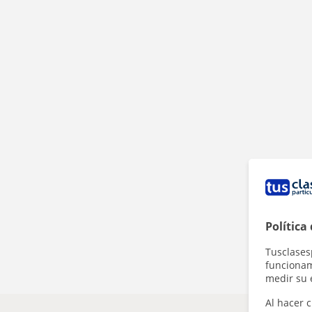
Política
Tusclases
funcionami
medir su 
Al hacer c