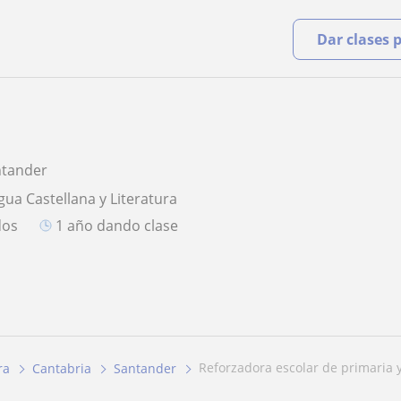
Dar clases 
ntander
gua Castellana y Literatura
dos
1 año dando clase
reforzadora escolar de primaria 
ra
Cantabria
Santander