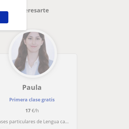
ueden interesarte
Paula
Primera clase gratis
17
€/h
es particulares de Lengua castellana y Literatura adaptadas a las necesidades del alumno