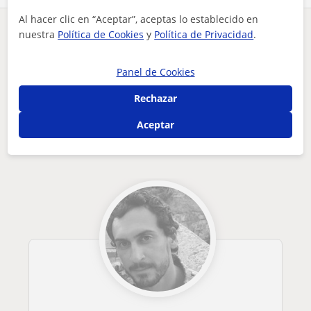
Al hacer clic en “Aceptar”, aceptas lo establecido en
nuestra
Política de Cookies
y
Política de Privacidad
.
¿Hay algún error en este perfil?
Cuéntanos
Panel de Cookies
Tus clases particulares
Piano
Cantabria
se ofrecen clases de piano y lenguaje musical
Rechazar
Otros profesores de Piano en Cantabria
Aceptar
que pueden interesarte