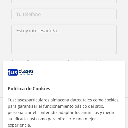
Al hacer clic, aceptas nuestro
aviso legal
y de
privacidad
Contactar ahora
Política de Cookies
Tusclasesparticulares almacena datos, tales como cookies,
para garantizar el funcionamiento básico del sitio,
Comparte a este profesor
personalizar el contenido, adaptar los anuncios y medir
su eficacia, así como para ofrecerte una mejor
experiencia.