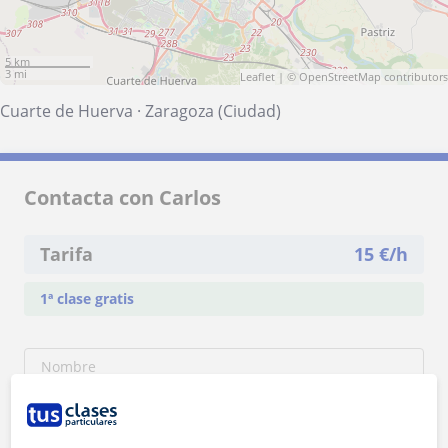
5 km
3 mi
Leaflet
| ©
OpenStreetMap
contributors
Cuarte de Huerva
·
Zaragoza (Ciudad)
Contacta con Carlos
Tarifa
15
€/h
1ª clase gratis