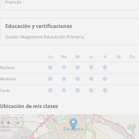
Francés
Educación y certificaciones
Grado: Magisterio Educación Primaria
Lu
Ma
Mi
Ju
Vi
Sá
Do
Mañana
Mediodía
Tarde
Ubicación de mis clases
+
−