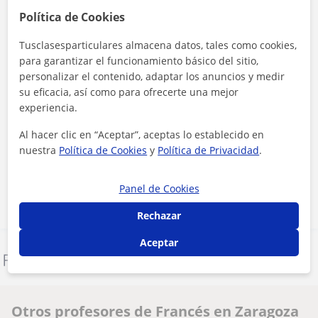
Política de Cookies
Tusclasesparticulares almacena datos, tales como cookies,
para garantizar el funcionamiento básico del sitio,
personalizar el contenido, adaptar los anuncios y medir
su eficacia, así como para ofrecerte una mejor
experiencia.
Al hacer clic, aceptas nuestro
aviso legal
y de
privacidad
Al hacer clic en “Aceptar”, aceptas lo establecido en
nuestra
Política de Cookies
y
Política de Privacidad
.
Contactar ahora
Panel de Cookies
Rechazar
Aceptar
Denunciar este perfil
Otros profesores de Francés en Zaragoza