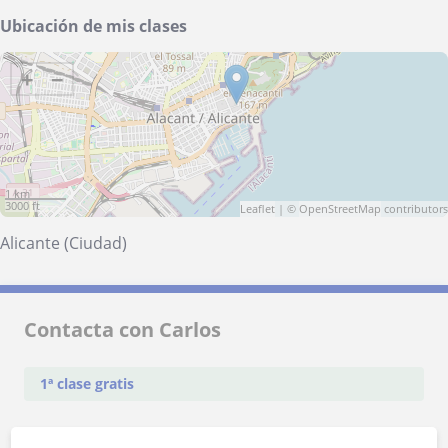
Ubicación de mis clases
+
−
1 km
3000 ft
Leaflet
| ©
OpenStreetMap
contributors
Alicante (Ciudad)
Contacta con Carlos
1ª clase gratis