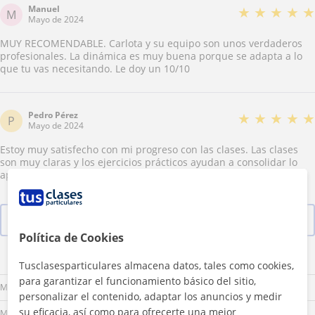
Manuel
★
★
★
★
★
M
Mayo de 2024
MUY RECOMENDABLE. Carlota y su equipo son unos verdaderos
profesionales. La dinámica es muy buena porque se adapta a lo
que tu vas necesitando. Le doy un 10/10
Pedro Pérez
★
★
★
★
★
P
Mayo de 2024
Estoy muy satisfecho con mi progreso con las clases. Las clases
son muy claras y los ejercicios prácticos ayudan a consolidar lo
aprendido. ¡Gracias por esta oportunidad!
Ver las 6 valoraciones
Política de Cookies
Lu
Ma
Mi
Ju
Vi
Sá
Do
Tusclasesparticulares almacena datos, tales como cookies,
para garantizar el funcionamiento básico del sitio,
Mañana
personalizar el contenido, adaptar los anuncios y medir
su eficacia, así como para ofrecerte una mejor
Mediodía