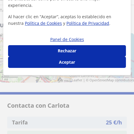
experiencia.
Tarde
Al hacer clic en “Aceptar”, aceptas lo establecido en
nuestra
Política de Cookies
y
Política de Privacidad
.
Ubicación de mis clases
Panel de Cookies
+
−
Rechazar
Aceptar
2 km
1 mi
Leaflet
| ©
OpenStreetMap
contributors
Contacta con Carlota
Tarifa
25
€/h