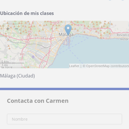
Ubicación de mis clases
+
−
5 km
3 mi
Leaflet
| ©
OpenStreetMap
contributors
Málaga (Ciudad)
Contacta con Carmen