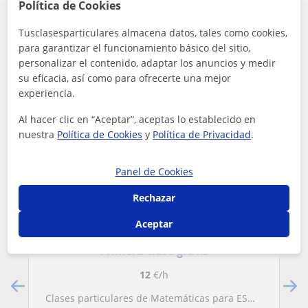
Política de Cookies
Otros profesores en Málaga que pueden
Tusclasesparticulares almacena datos, tales como cookies,
interesarte
para garantizar el funcionamiento básico del sitio,
personalizar el contenido, adaptar los anuncios y medir
su eficacia, así como para ofrecerte una mejor
experiencia.
Al hacer clic en “Aceptar”, aceptas lo establecido en
nuestra
Política de Cookies
y
Política de Privacidad
.
Panel de Cookies
Rechazar
Miguel
Aceptar
Primera clase gratis
12
€/h
Clases particulares de Matemáticas para ESO y Bachillerato, adaptadas a cada alumno