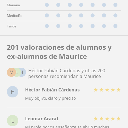
Mañana
Mediodía
Tarde
201 valoraciones de alumnos y
ex-alumnos de Maurice
Héctor Fabián Cárdenas y otras 200
M
L
H
personas recomiendan a Maurice
★
★
★
★
★
Héctor Fabián Cárdenas
H
Muy objivo, claro y preciso
★
★
★
★
★
Leomar Ararat
L
Mi profe por tu enseñanza se abrió muchas