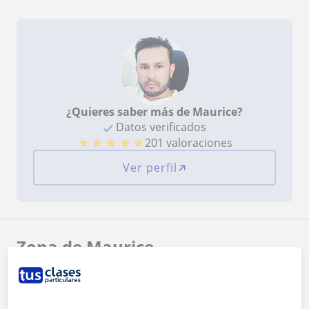
¿Quieres saber más de Maurice?
Datos verificados
★
★
★
★
★
201 valoraciones
Ver perfil
Zona de Maurice
Localidades a las que se desplaza para dar clase