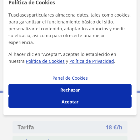
Almazora
Alquerías del Niño Perdido
Política de Cookies
Burriana
Villarreal
Tusclasesparticulares almacena datos, tales como cookies,
para garantizar el funcionamiento básico del sitio,
+
−
personalizar el contenido, adaptar los anuncios y medir
su eficacia, así como para ofrecerte una mejor
experiencia.
Al hacer clic en “Aceptar”, aceptas lo establecido en
nuestra
Política de Cookies
y
Política de Privacidad
.
10 km
Panel de Cookies
5 mi
Leaflet
| ©
OpenStreetMap
contributors
Rechazar
Aceptar
Contacta con Maurice
Tarifa
18
€/h