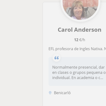
Carol Anderson
12
€/h
EFL profesora de Ingles Nativa. Nivels A2 + C1 y conversation. Cambridge examenes experiencia y mas qué 12 anos experiencia de enseñanza. Calificado y profesional. Benicarló o áreas circundantes, pero se reubicará para un puesto perma
Normalmente presencial, dar
en clases o grupos pequena o
individual. En academia o c...
Benicarló