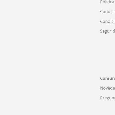
Polític
Condici
Condic
Seguri
Comun
Noveda
Pregunt