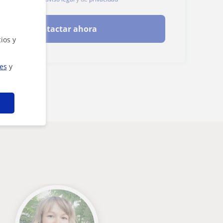
Contactar ahora
ios y
ies
y