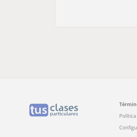
Términ
Polític
Configu