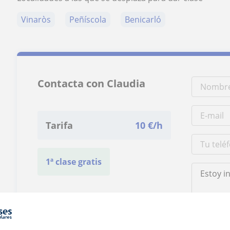
Vinaròs
Peñíscola
Benicarló
Contacta con Claudia
Tarifa
10
€/h
1ª clase gratis
Al hacer clic