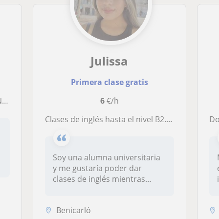
Julissa
Primera clase gratis
nente
6
€/h
Clases de inglés hasta el nivel B2. (Preescolar, primaria y ESO)
Do
Soy una alumna universitaria
y me gustaría poder dar
clases de inglés mientras
estud...
Benicarló