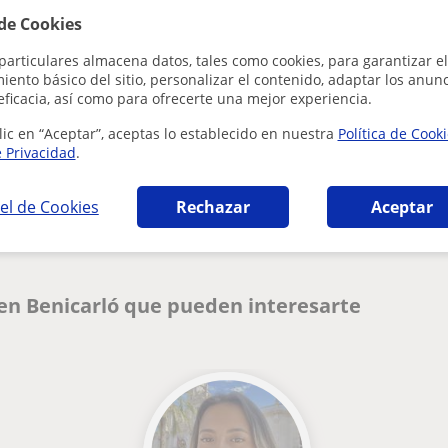
 de Cookies
particulares almacena datos, tales como cookies, para garantizar el
ento básico del sitio, personalizar el contenido, adaptar los anunc
eficacia, así como para ofrecerte una mejor experiencia.
lic en “Aceptar”, aceptas lo establecido en nuestra
Política de Cook
e Privacidad
.
¿Hay algún error en este perfil?
Cuéntanos
el de Cookies
Rechazar
Aceptar
 en Benicarló que pueden interesarte