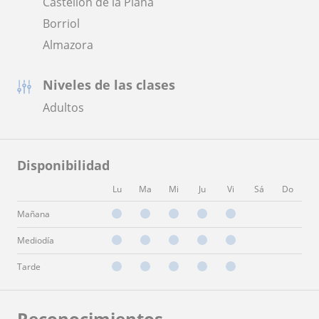
Castellón de la Plana
Borriol
Almazora
Niveles de las clases
Adultos
Disponibilidad
Lu
Ma
Mi
Ju
Vi
Sá
Do
Mañana
Mediodía
Tarde
Reconocimientos