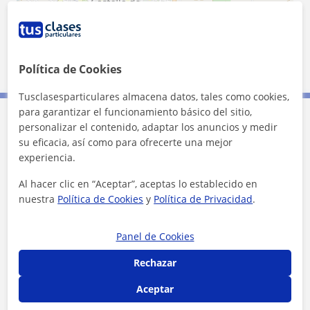
1 km
Política de Cookies
3000 ft
Leaflet
| ©
OpenStreetMap
contributors
Tusclasesparticulares almacena datos, tales como cookies,
para garantizar el funcionamiento básico del sitio,
personalizar el contenido, adaptar los anuncios y medir
Contacta con Pau
su eficacia, así como para ofrecerte una mejor
experiencia.
Tarifa
10
€/h
Al hacer clic en “Aceptar”, aceptas lo establecido en
nuestra
Política de Cookies
y
Política de Privacidad
.
1ª clase gratis
Panel de Cookies
Rechazar
Aceptar