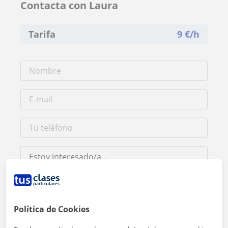
Contacta con Laura
Tarifa
9
€/h
Política de Cookies
Al hacer clic, aceptas nuestro
aviso legal
y de
privacidad