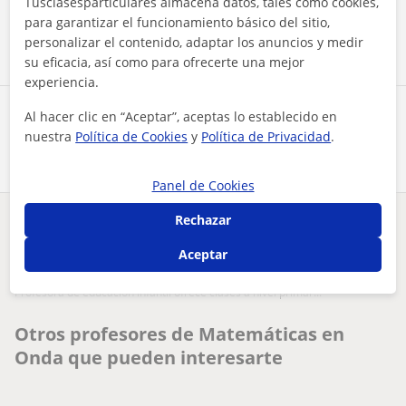
Tusclasesparticulares almacena datos, tales como cookies,
para garantizar el funcionamiento básico del sitio,
Contactar ahora
personalizar el contenido, adaptar los anuncios y medir
su eficacia, así como para ofrecerte una mejor
experiencia.
Al hacer clic en “Aceptar”, aceptas lo establecido en
Comparte a este profesor
nuestra
Política de Cookies
y
Política de Privacidad
.
Panel de Cookies
Rechazar
¿Hay algún error en este perfil?
Cuéntanos
Aceptar
Tus clases particulares
Matemáticas
Castellón
Onda
profesora de educación infantil ofrece clases a nivel primar...
Otros profesores de Matemáticas en
Onda que pueden interesarte