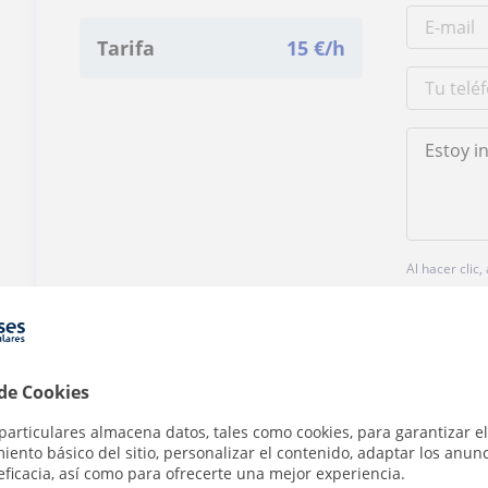
Tarifa
15
€/h
Al hacer clic
 de Cookies
particulares almacena datos, tales como cookies, para garantizar el
¿Hay algún error en este perfil?
Cuéntanos
ento básico del sitio, personalizar el contenido, adaptar los anunc
eficacia, así como para ofrecerte una mejor experiencia.