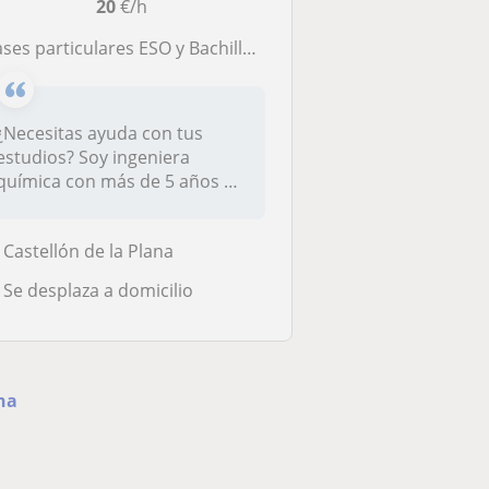
20
€/h
ases particulares ESO y Bachiller - Especializada en Ciencias
¿Necesitas ayuda con tus
estudios? Soy ingeniera
química con más de 5 años de
experi...
Castellón de la Plana
Se desplaza a domicilio
na