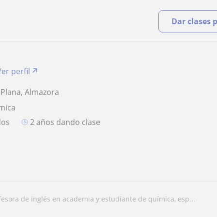
Dar clases 
Ver perfil
a Plana, Almazora
mica
dos
2 años dando clase
ofesora de inglés en academia y estudiante de química, esp...