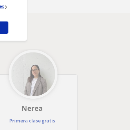
ies
y
sarte
Nerea
Primera clase gratis