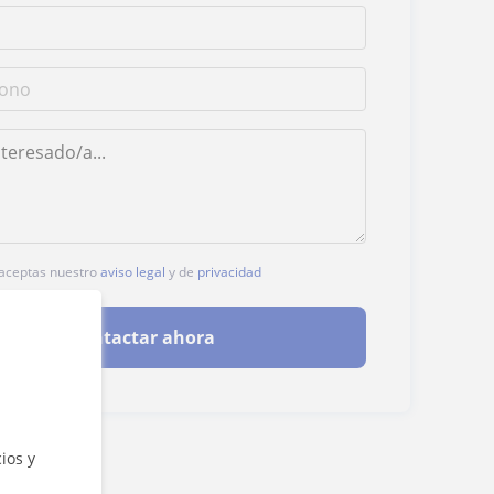
, aceptas nuestro
aviso legal
y de
privacidad
Contactar ahora
ios y