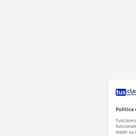
Política
Tusclases
funcionami
medir su 