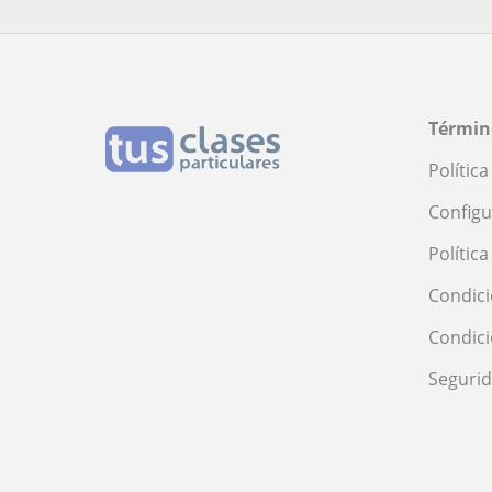
Términ
Polític
Configu
Polític
Condici
Condic
Seguri