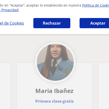
lic en “Aceptar”, aceptas lo establecido en nuestra
Política de Cook
e Privacidad
.
el de Cookies
Rechazar
Aceptar
a en Castellón de la Plana que pueden intere
Maria Ibañez
Primera clase gratis