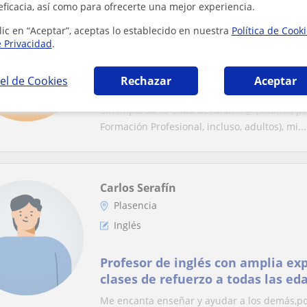
eficacia, así como para ofrecerte una mejor experiencia.
Clara
lic en “Aceptar”, aceptas lo establecido en nuestra
Política de Cook
Castuera
e Privacidad
.
FCE First Certificate in English
el de Cookies
Rechazar
Aceptar
INGLÉS - Aprendizaje desde el ini
Sin importar la edad del alumn@ (infantil, pri
Formación Profesional, incluso, adultos), mi...
Carlos Serafín
Plasencia
Inglés
Profesor de inglés con amplia ex
clases de refuerzo a todas las ed
Me encanta enseñar y ayudar a los demás,po