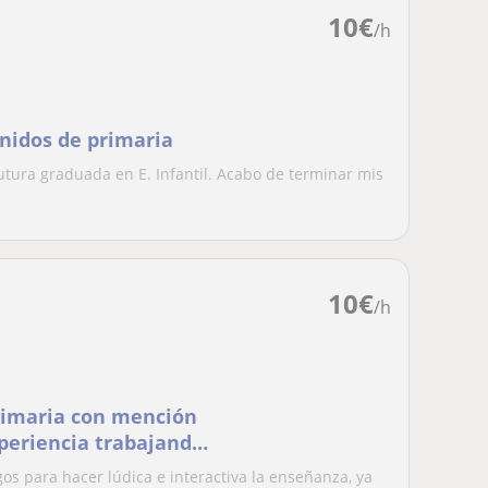
10
€
/h
enidos de primaria
futura graduada en E. Infantil. Acabo de terminar mis
10
€
/h
rimaria con mención
periencia trabajando
s para hacer lúdica e interactiva la enseñanza, ya