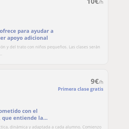
10
€
/h
 ofrece para ayudar a
er apoyo adicional
ón y del trato con niños pequeños. Las clases serán
..
9
€
/h
Primera clase gratis
ometido con el
, que entiende la
a para
ctica, dinámica y adaptada a cada alumno. Comienzo