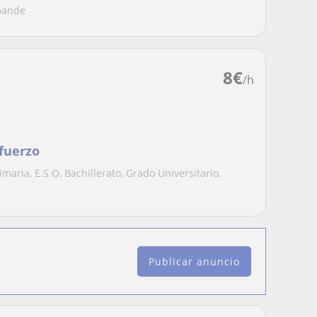
emande
8
€
/h
efuerzo
maria, E.S.O, Bachillerato, Grado Universitario,
Publicar anuncio