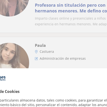
Profesora sin titulación pero con
hermanos menores. Me defino c
paciente y resolutiva.
Imparto clases online y presenciales a niños
experiencia en hermanos menores. Me adapt
Paula
Castuera
Administración de empresas
Estudio mi segundo año de ADE y 
apoyo a alumnos de ESO, Bachille
universitario
No tengo experiencia, pero si muchas ganas 
y adaptadas al nivel del alumno, enfocadas...
 de Cookies
particulares almacena datos, tales como cookies, para garantizar el
ento básico del sitio, personalizar el contenido, adaptar los anunc