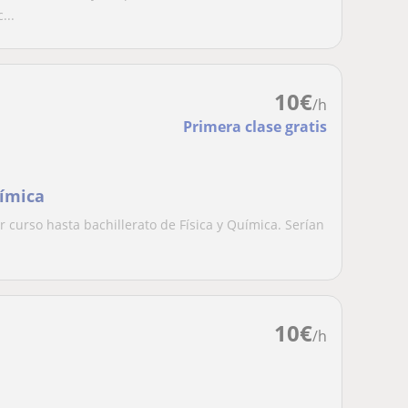
...
10
€
/h
Primera clase gratis
uímica
r curso hasta bachillerato de Física y Química. Serían
10
€
/h