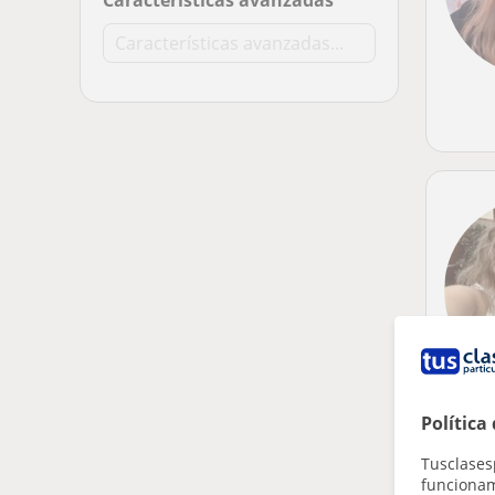
Características avanzadas
Política
Tusclases
funcionami