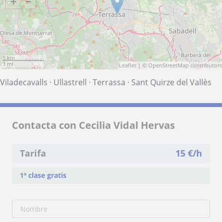
+
−
5 km
3 mi
Leaflet
| ©
OpenStreetMap
contributors
Viladecavalls
·
Ullastrell
·
Terrassa
·
Sant Quirze del Vallès
Contacta con Cecilia Vidal Hervas
Tarifa
15
€/h
1ª clase gratis