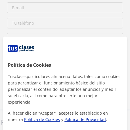
Política de Cookies
Al hacer clic, aceptas nuestro
aviso legal
y de
privacidad
Tusclasesparticulares almacena datos, tales como cookies,
para garantizar el funcionamiento básico del sitio,
Contactar ahora
personalizar el contenido, adaptar los anuncios y medir
su eficacia, así como para ofrecerte una mejor
experiencia.
Al hacer clic en “Aceptar”, aceptas lo establecido en
nuestra
Política de Cookies
y
Política de Privacidad
.
Denunciar este perfil