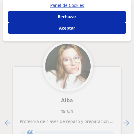
Panel de Cookies
Otros profesores en Terrassa que pueden
Rechazar
interesarte
Aceptar
Alba
15
€/h
Profesora de clases de repaso y preparación para exámenes oficiales