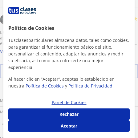
LAURA
★
★
★
★
★
Abril de 2017
Política de Cookies
Estoy muy contenta con César porque me está ayudando con las
asignaturas que más me cuestan de la Universidad. Es un
Tusclasesparticulares almacena datos, tales como cookies,
excelente profesor, te explica y te ayuda a entender los conceptos
para garantizar el funcionamiento básico del sitio,
y además, en todo momento ha sabido resolver todas las dudas.
Ver más
personalizar el contenido, adaptar los anuncios y medir
Por su experiencia y calidad como profesor lo recomiendo
encarecidamente.
su eficacia, así como para ofrecerte una mejor
experiencia.
Ver las 17 valoraciones
Al hacer clic en “Aceptar”, aceptas lo establecido en
nuestra
Política de Cookies
y
Política de Privacidad
.
Lu
Ma
Mi
Ju
Vi
Sá
Do
Mañana
Panel de Cookies
Mediodía
Rechazar
Tarde
Aceptar