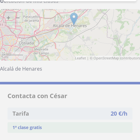
Ubicación de mis clases
+
−
10 km
5 mi
Leaflet
| ©
OpenStreetMap
contributors
Alcalá de Henares
Contacta con César
Tarifa
20
€/h
1ª clase gratis