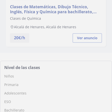
Clases de Matemáticas, Dibujo Técnico,
Inglés, Física y Química para bachillerato,
ESO, adultos, escala de oficial y suboficial en
Clases de Química
Madrid y Alcalá de Henares
Alcalá de Henares, Alcalá de Henares
20
€/h
Ver anuncio
Nivel de las clases
Niños
Primaria
Adolescentes
ESO
Bachillerato