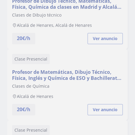
Profesor de Dibujo Técnico, Matemáticas,
Física, Química da clases en Madrid y Alcalá
de Henares
Clases de Dibujo técnico
Alcalá de Henares, Alcalá de Henares
20
€/h
Ver anuncio
Clase Presencial
Profesor de Matemáticas, Dibujo Técnico,
Física, Inglés y Química de ESO y Bachillerato.
Madrid y Alcalá de Henares
Clases de Química
Alcalá de Henares
20
€/h
Ver anuncio
Clase Presencial