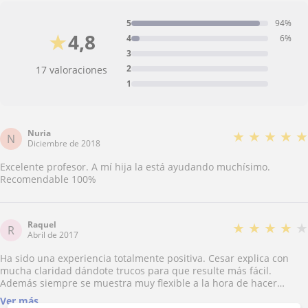
5
94%
★
4,8
4
6%
3
2
17 valoraciones
1
Nuria
★
★
★
★
★
N
Diciembre de 2018
Excelente profesor. A mí hija la está ayudando muchísimo.
Recomendable 100%
Raquel
★
★
★
★
★
R
Abril de 2017
Ha sido una experiencia totalmente positiva. Cesar explica con
mucha claridad dándote trucos para que resulte más fácil.
Además siempre se muestra muy flexible a la hora de hacer
cambios en el horario de las clases y si necesitas alguna clase
Ver más
extra.