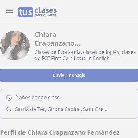
Chiara
Crapanzano
Fernàndez
Clases de Economía, clases de Inglés, clases
de FCE First Certificate in English
Enviar mensaje
2 años dando clase
Sarrià de Ter, Girona Capital, Sant Gregori, Sant Julià de Ramis
Perfil de Chiara Crapanzano Fernàndez