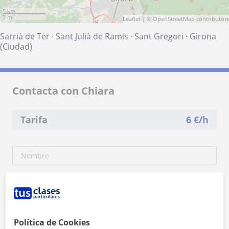
5 km
3 mi
Leaflet
| ©
OpenStreetMap
contributors
Sarrià de Ter
·
Sant Julià de Ramis
·
Sant Gregori
·
Girona
(Ciudad)
Contacta con Chiara
Tarifa
6
€/h
Política de Cookies