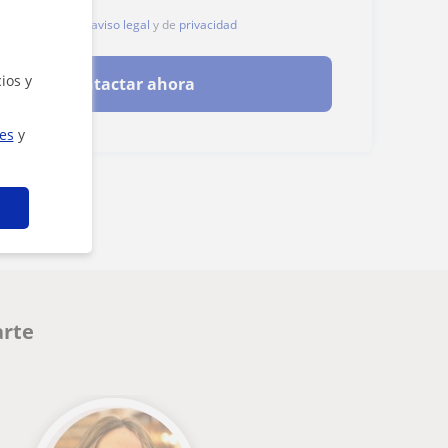
, aceptas nuestro
aviso legal
y de
privacidad
ios y
Contactar ahora
ies
y
arte