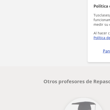
Política
Tusclases
funcionami
medir su 
Al hacer c
Política d
Pan
Otros profesores de Repas