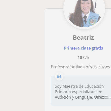
Beatriz
Primera clase gratis
10
€/h
Profesora titulada ofrece clases de repaso a niños y niñas con posibilidad de desplazamiento al domicilio de los alumno
Soy Maestra de Educación
Primaria especializada en
Audición y Lenguaje. Ofrezco
apoy...