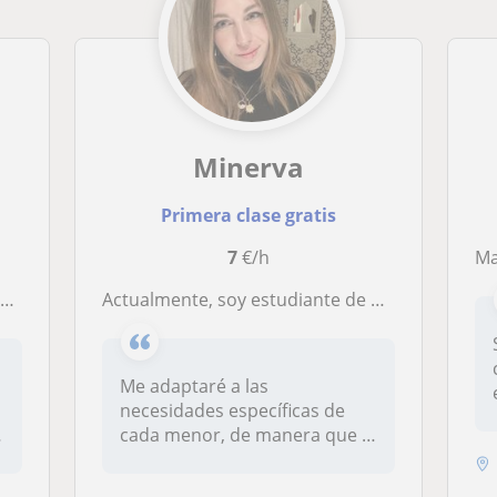
Minerva
Primera clase gratis
7
€/h
Mae
s
Actualmente, soy estudiante de Educación Social y estoy interesada en llevar a la práctica los conocimientos que he aprendido durante estos tres años. Además, soy bastante responsable, organizada y estudiosa. Me gustaría impartir clases de refuerzo porque
Me adaptaré a las
necesidades específicas de
cada menor, de manera que la
metodologí...