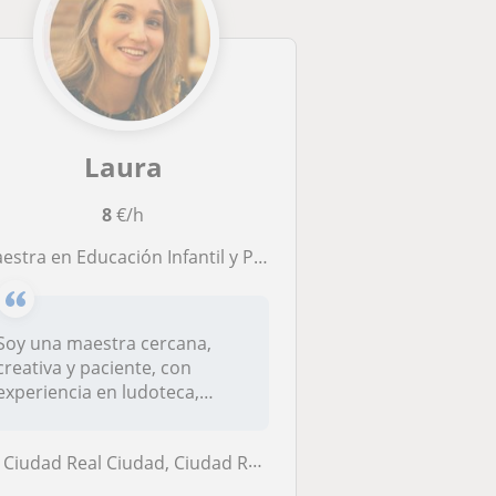
Laura
8
€/h
stra en Educación Infantil y Primaria en Ciudad Real, especialista en apoyo escolar y refuerzo educativo para Infantil y Primar
Soy una maestra cercana,
creativa y paciente, con
experiencia en ludoteca,
prácticas...
Ciudad Real Ciudad, Ciudad Real (Ciudad), Miguelturra