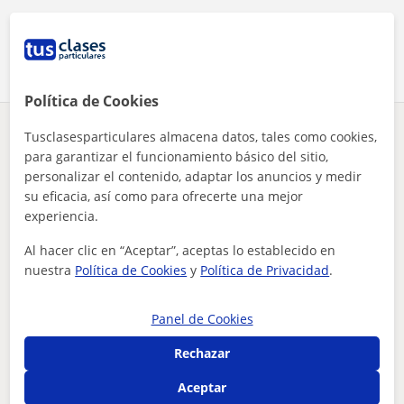
Comparte a este profesor
Política de Cookies
Tusclasesparticulares almacena datos, tales como cookies,
¿Hay algún error en este perfil?
Cuéntanos
para garantizar el funcionamiento básico del sitio,
personalizar el contenido, adaptar los anuncios y medir
Tus clases particulares
Matemáticas
Ciudad Real
su eficacia, así como para ofrecerte una mejor
maestro de educación infantil
experiencia.
Otros profesores de Matemáticas en
Al hacer clic en “Aceptar”, aceptas lo establecido en
Ciudad Real que pueden interesarte
nuestra
Política de Cookies
y
Política de Privacidad
.
Panel de Cookies
Rechazar
Aceptar