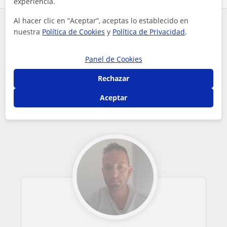
experiencia.
Al hacer clic en “Aceptar”, aceptas lo establecido en
¿Hay algún error en este perfil?
Cuéntanos
nuestra
Política de Cookies
y
Política de Privacidad
.
Tus clases particulares
Panel de Cookies
se ofrece chica para dar clases particulares para alumnos de...
Rechazar
Otros profesores de Ciencias General en
Aceptar
Ciudad Real que pueden interesarte