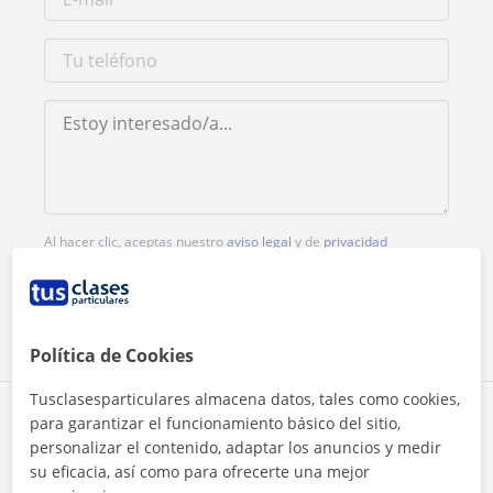
Al hacer clic, aceptas nuestro
aviso legal
y de
privacidad
Contactar ahora
Política de Cookies
Tusclasesparticulares almacena datos, tales como cookies,
Comparte a este profesor
para garantizar el funcionamiento básico del sitio,
personalizar el contenido, adaptar los anuncios y medir
su eficacia, así como para ofrecerte una mejor