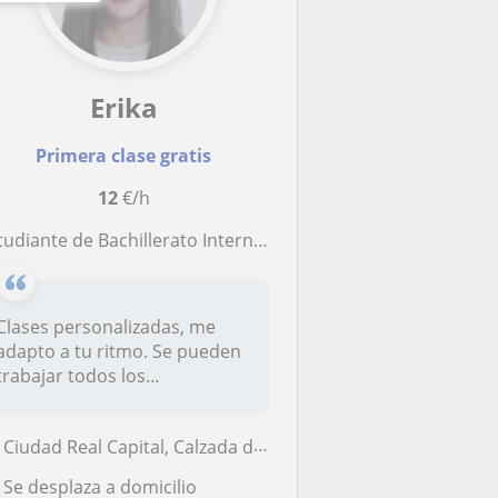
Erika
Primera clase gratis
12
€/h
diante de Bachillerato Internacional con asignaturas de ciencias en nivel universitario
Clases personalizadas, me
adapto a tu ritmo. Se pueden
trabajar todos los
contenidos...
Ciudad Real Capital, Calzada de Calatrava
Se desplaza a domicilio