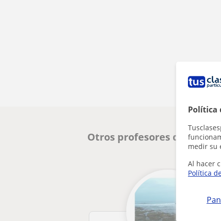
Política
Tusclases
Otros profesores de Biolog
funcionami
medir su 
Al hacer c
Política d
Pan