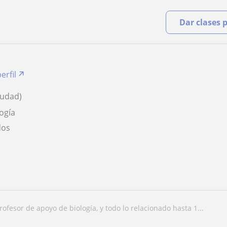
Dar clases 
erfil
iudad)
logía
dos
profesor de apoyo de biología, y todo lo relacionado hasta 1...