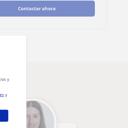
Contactar ahora
ios y
ies
y