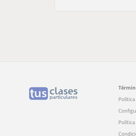
Términ
Polític
Configu
Polític
Condici