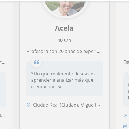
Acela
10
€/h
Profesora con 20 años de experiencia en el ámbito académico. Me especializó en biología a todos los niveles, incluso universidad.
eños
Estu
Si lo que realmente deseas es
aprender a analizar más que
memorizar. Si
verdaderamen...
-
Ciudad Real (Ciudad), Miguelturra
a