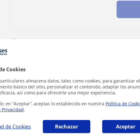
¿Hay algún error en este perfil?
Cuéntanos
 de Cookies
particulares almacena datos, tales como cookies, para garantizar el
ía en Ciudad Real que pueden interesarte
ento básico del sitio, personalizar el contenido, adaptar los anunc
eficacia, así como para ofrecerte una mejor experiencia.
lic en “Aceptar”, aceptas lo establecido en nuestra
Política de Cook
e Privacidad
.
el de Cookies
Rechazar
Aceptar