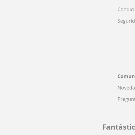
Condic
Seguri
Comun
Noveda
Pregunt
Fantásti