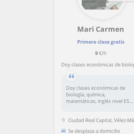
Mari Carmen
Primera clase gratis
9
€/h
Doy clases económicas de biología, química, matemáticas, inglés nivel ESO- bachillerato como refuerzo en las bien ayudo a niños pequ
Doy clases económicas de
biología, química,
matemáticas, inglés nivel ESO
bachiller...
Ciudad Real Capital, Vélez-Málag
Se desplaza a domicilio