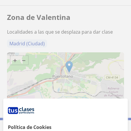
Zona de Valentina
Localidades a las que se desplaza para dar clase
Madrid (Ciudad)
+
−
2 km
1 mi
Leaflet
| ©
OpenStreetMap
contributors
Política de Cookies