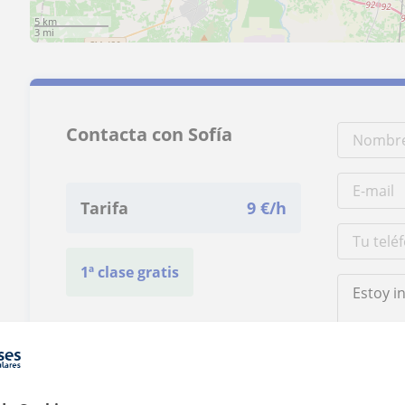
5 km
3 mi
Contacta con Sofía
Tarifa
9
€/h
1ª clase gratis
Al hacer clic