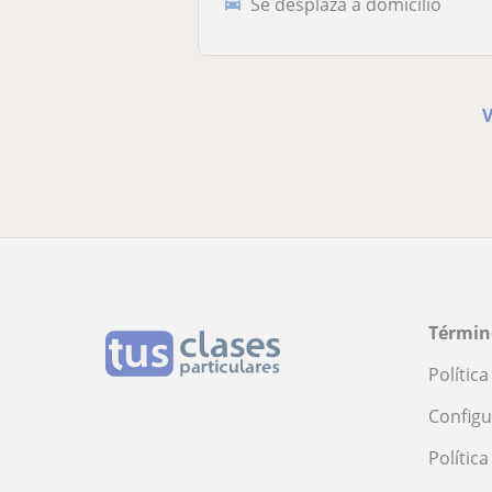
Se desplaza a domicilio
V
Términ
Polític
Configu
Polític