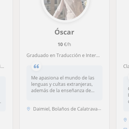
Óscar
10
€/h
Graduado en Traducción e Interpretación (EN, IT) y Filología Hispánica da clases de Inglés, Italiano y Lengua Castellana.
)
Cl
Me apasiona el mundo de las
lenguas y cultas extranjeras,
además de la enseñanza de...
.
Daimiel, Bolaños de Calatrava, Carrión de Calatrava, Torralba de Calat...