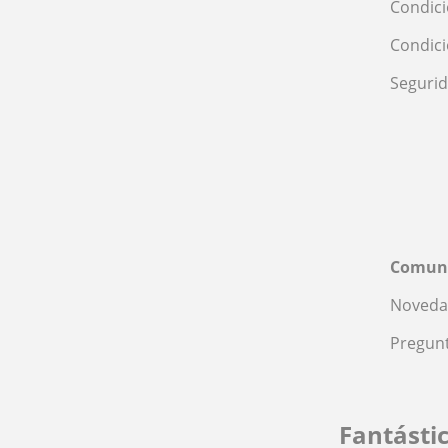
Condici
Condic
Seguri
Comun
Noveda
Pregunt
Fantásti