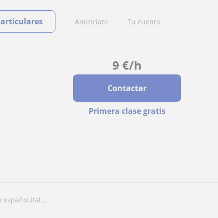
particulares
Anúnciate
Tu cuenta
9
€
/h
Contactar
Primera clase gratis
 español,ital...