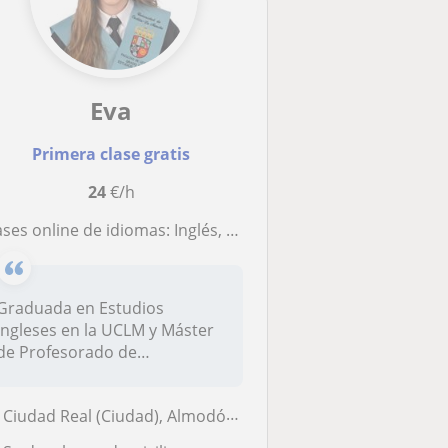
Eva
Primera clase gratis
24
€/h
ases online de idiomas: Inglés, Español, Francés e Italiano
Graduada en Estudios
Ingleses en la UCLM y Máster
de Profesorado de
Secundaria.Inglé...
Ciudad Real (Ciudad), Almodóvar del Campo, Ciudad Real Capital, Miguelturra