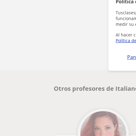
Política
Tusclases
funcionami
medir su 
Al hacer c
Política d
Pan
Otros profesores de Italia