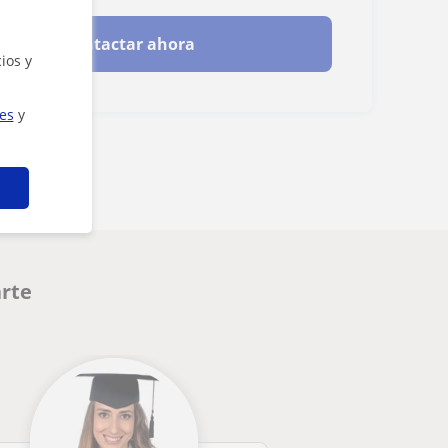
Contactar ahora
ios y
ies
y
arte