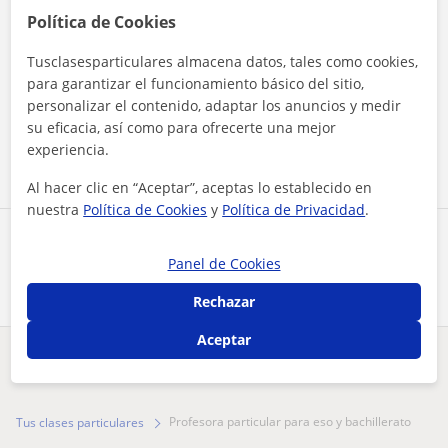
Política de Cookies
Tusclasesparticulares almacena datos, tales como cookies,
Al hacer clic, aceptas nuestro
aviso legal
y de
privacidad
para garantizar el funcionamiento básico del sitio,
personalizar el contenido, adaptar los anuncios y medir
su eficacia, así como para ofrecerte una mejor
Contactar ahora
experiencia.
Al hacer clic en “Aceptar”, aceptas lo establecido en
nuestra
Política de Cookies
y
Política de Privacidad
.
Comparte a este profesor
Panel de Cookies
Rechazar
Aceptar
¿Hay algún error en este perfil?
Cuéntanos
profesora particular para eso y bachillerato
Tus clases particulares