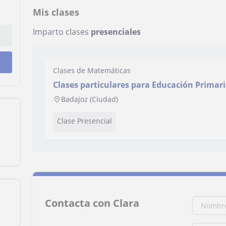
Mis clases
Imparto clases
presenciales
Clases de Matemáticas
Clases particulares para Educación Primari
Experiencia de más de dos años dando clas
Badajoz (Ciudad)
Clase Presencial
Contacta con Clara