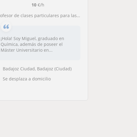
10
€/h
ofesor de clases particulares para las materias de Matemáticas y Física y Química (ESO y Bachillerato)
¡Hola! Soy Miguel, graduado en
Química, además de poseer el
Máster Universitario en...
Badajoz Ciudad, Badajoz (Ciudad)
Se desplaza a domicilio