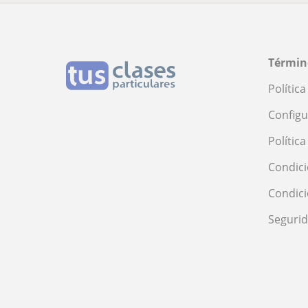
Términ
Polític
Configu
Polític
Condici
Condic
Seguri