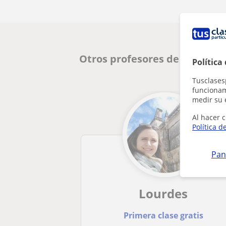
Otros profesores de Matemát
Política
Tusclases
funcionami
medir su 
Al hacer c
Política d
Pan
Lourdes
Primera clase gratis