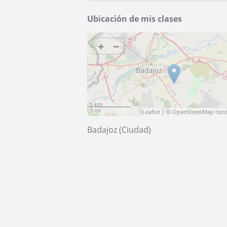
Ubicación de mis clases
+
−
5 km
3 mi
Leaflet
| ©
OpenStreetMap
cont
Badajoz (Ciudad)