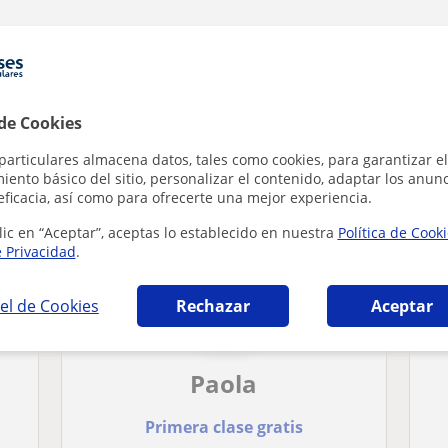
icas en Badajoz que pueden interesarte
 de Cookies
particulares almacena datos, tales como cookies, para garantizar el
ento básico del sitio, personalizar el contenido, adaptar los anunc
eficacia, así como para ofrecerte una mejor experiencia.
lic en “Aceptar”, aceptas lo establecido en nuestra
Política de Cook
e Privacidad
.
el de Cookies
Rechazar
Aceptar
Paola
Primera clase gratis