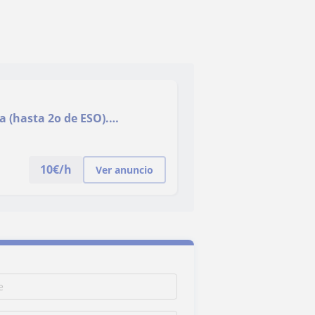
a (hasta 2o de ESO).
es particulares
10
€/h
Ver anuncio