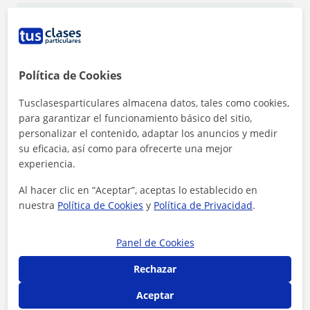
1ª clase gratis
Política de Cookies
Tusclasesparticulares almacena datos, tales como cookies,
para garantizar el funcionamiento básico del sitio,
personalizar el contenido, adaptar los anuncios y medir
su eficacia, así como para ofrecerte una mejor
experiencia.
Al hacer clic en “Aceptar”, aceptas lo establecido en
nuestra
Política de Cookies
y
Política de Privacidad
.
Panel de Cookies
Al hacer clic, aceptas nuestro
aviso legal
y de
privacidad
Rechazar
Contactar ahora
Aceptar