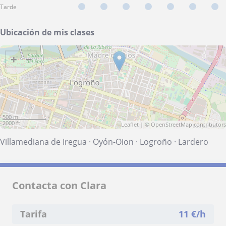
Tarde
Ubicación de mis clases
+
−
500 m
2000 ft
Leaflet
| ©
OpenStreetMap
contributors
Villamediana de Iregua
·
Oyón-Oion
·
Logroño
·
Lardero
Contacta con Clara
Tarifa
11
€/h