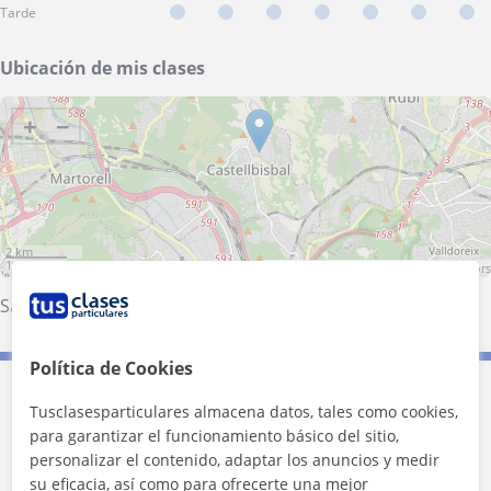
Tarde
Ubicación de mis clases
+
−
2 km
1 mi
Leaflet
| ©
OpenStreetMap
contributors
Sant Andreu de la Barca
·
Rubí
·
Martorell
·
Castellbisbal
Política de Cookies
Contacta con Claudia
Tusclasesparticulares almacena datos, tales como cookies,
para garantizar el funcionamiento básico del sitio,
personalizar el contenido, adaptar los anuncios y medir
Tarifa
12
€/h
su eficacia, así como para ofrecerte una mejor