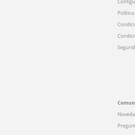
Configu
Polític
Condici
Condic
Seguri
Comun
Noveda
Pregunt