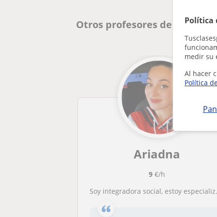
Política
Otros profesores de Atenció
Tusclases
funcionami
medir su 
Al hacer c
Política d
Pan
Ariadna
9
€/h
Soy integradora social, estoy especializada en atención a personas en situación de dependencia y discapacidad intelectual