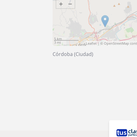
+
−
5 km
3 mi
Leaflet
| ©
OpenStreetMap
cont
Córdoba (Ciudad)