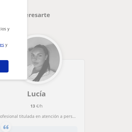
ueden interesarte
ios y
ies
y
Lucía
13
€/h
ofesional titulada en atención a personas dependientes con más de 1 año de experiencia, con mucha vocación por mi trabajo