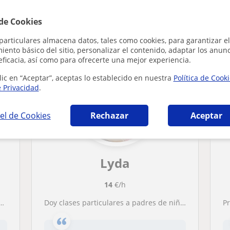
 de Cookies
n a personas dependientes en Córdoba que p
particulares almacena datos, tales como cookies, para garantizar el
ento básico del sitio, personalizar el contenido, adaptar los anunc
eficacia, así como para ofrecerte una mejor experiencia.
lic en “Aceptar”, aceptas lo establecido en nuestra
Política de Cook
e Privacidad
.
el de Cookies
Rechazar
Aceptar
Lyda
14
€/h
Doy clases particulares a padres de niños con autismo.
Pr