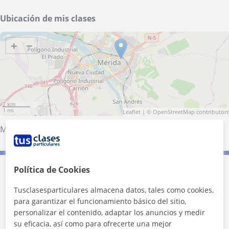
Ubicación de mis clases
+
−
2 km
1 mi
Leaflet
| ©
OpenStreetMap
contributors
Mérida
Política de Cookies
Contacta con Claudia
Tusclasesparticulares almacena datos, tales como cookies,
para garantizar el funcionamiento básico del sitio,
Tarifa
10
€/h
personalizar el contenido, adaptar los anuncios y medir
su eficacia, así como para ofrecerte una mejor
1ª clase gratis