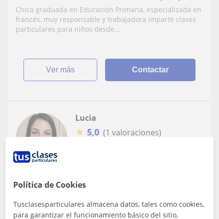
de ESO
Chica graduada en Educación Primaria, especializada en
francés, muy responsable y trabajadora imparte clases
particulares para niños desde...
ver más
Contactar
Lucia
★
5,0
(1 valoraciones)
12
€
/h
1ª clase gratis
Conil De La Frontera
Política de Cookies
Español para extranjeros
Tusclasesparticulares almacena datos, tales como cookies,
Te ayudo con el dominio de español de
para garantizar el funcionamiento básico del sitio,