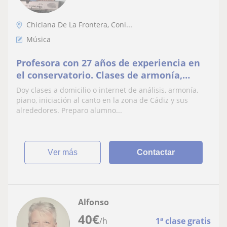
Chiclana De La Frontera, Coni...
Música
Profesora con 27 años de experiencia en
el conservatorio. Clases de armonía,
piano, análisis
Doy clases a domicilio o internet de análisis, armonía,
piano, iniciación al canto en la zona de Cádiz y sus
alrededores. Preparo alumno...
ver más
Contactar
Alfonso
40
€
/h
1ª clase gratis