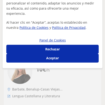
manera amena y adaptándome a tus
personalizar el contenido, adaptar los anuncios y medir
intereses y objetivos
su eficacia, así como para ofrecerte una mejor
Profesora de Educación Primaria y formada en la
experiencia.
enseñanza del español con más de 10 años en centros
educativos. Me baso en la motivación, e...
Al hacer clic en “Aceptar”, aceptas lo establecido en
nuestra
Política de Cookies
y
Política de Privacidad
.
ver más
Contactar
Panel de Cookies
Rechazar
Aceptar
Natalia
10
€
/h
Barbate, Benalup-Casas Viejas...
Lengua Castellana y Literatura