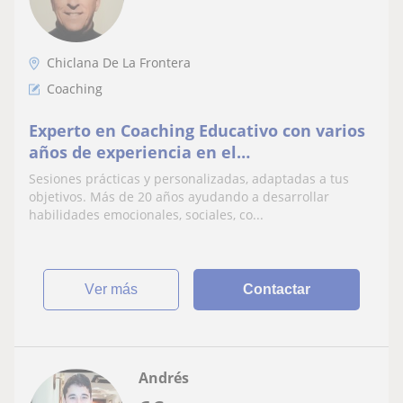
Chiclana De La Frontera
Coaching
Experto en Coaching Educativo con varios
años de experiencia en el
acompañamiento y Desarrollo Personal.
Sesiones prácticas y personalizadas, adaptadas a tus
Presencial y Online.
objetivos. Más de 20 años ayudando a desarrollar
habilidades emocionales, sociales, co...
ver más
Contactar
Andrés