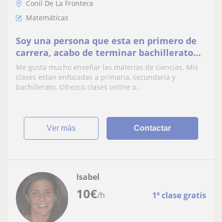
Conil De La Frontera
Matemáticas
Soy una persona que esta en primero de
carrera, acabo de terminar bachillerato
con una media de sobresaliente.
Me gusta mucho enseñar las materias de ciencias. Mis
clases estan enfocadas a primaria, secundaria y
bachillerato. Ofrezco clases online o...
ver más
Contactar
Isabel
10
€
/h
1ª clase gratis