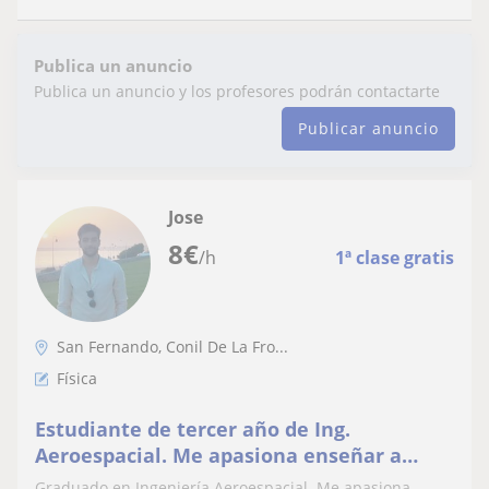
Publica un anuncio
Publica un anuncio y los profesores podrán contactarte
Publicar anuncio
Jose
8
€
/h
1ª clase gratis
San Fernando, Conil De La Fro...
Física
Estudiante de tercer año de Ing.
Aeroespacial. Me apasiona enseñar a
aquellos con voluntad de aprender
Graduado en Ingeniería Aeroespacial. Me apasiona