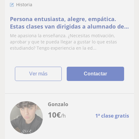
Historia
Persona entusiasta, alegre, empática.
Estas clases van dirigidas a alumnado de
la ESO, de bachillerato, personas
Me apasiona la enseñanza. ¿Necesitas motivación,
adultas.que quieran cerrar sus ciclos.
aprobar y que te pueda llegar a gustar lo que estas
estudiando? Tengo experiencia en la ed...
ver más
Contactar
Gonzalo
10
€
/h
1ª clase gratis