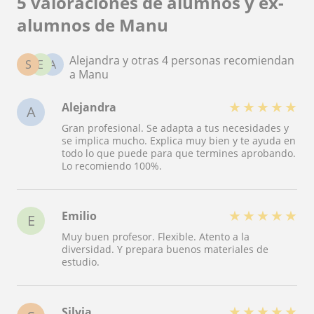
5 valoraciones de alumnos y ex-
alumnos de Manu
Alejandra y otras 4 personas recomiendan
S
E
A
a Manu
★
★
★
★
★
Alejandra
A
Gran profesional. Se adapta a tus necesidades y
se implica mucho. Explica muy bien y te ayuda en
todo lo que puede para que termines aprobando.
Lo recomiendo 100%.
★
★
★
★
★
Emilio
E
Muy buen profesor. Flexible. Atento a la
diversidad. Y prepara buenos materiales de
estudio.
★
★
★
★
★
Silvia